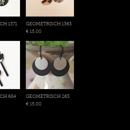
CH 1371
rzicht
GEOMETRISCH 1363
Snel overzicht
Prijs
€ 15,00
CH 684
rzicht
GEOMETRISCH 263
Snel overzicht
Prijs
€ 15,00