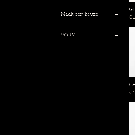
G
Maak een keuze.
Pri
€ 
Assymetrisch zilver/goud
Assymetrisch zwart/goud
VORM
korte ketting
lange ketting
CIRKEL
oorbellen
set: oorbellen en korte
ketting
set: oorbellen en lange
ketting
GE
Pri
€ 