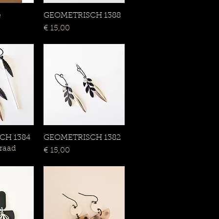
e
rzicht
GEOMETRISCH 1388
Snel overzicht
Prijs
€ 15,00
CH 1384
rzicht
GEOMETRISCH 1382
Snel overzicht
rraad
Prijs
€ 15,00