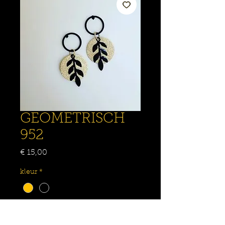
GEOMETRISCH
952
Prijs
€ 15,00
kleur
*
Aantal
*