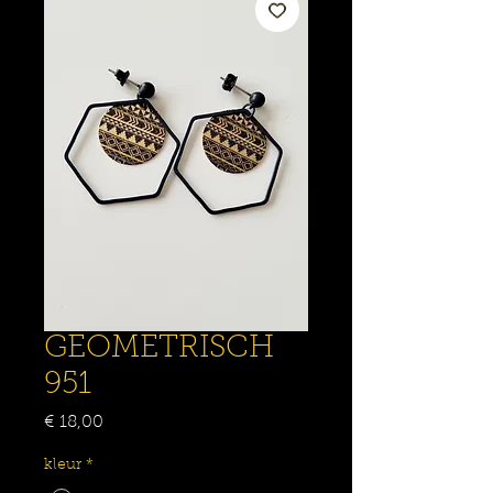
GEOMETRISCH
951
Prijs
€ 18,00
kleur
*