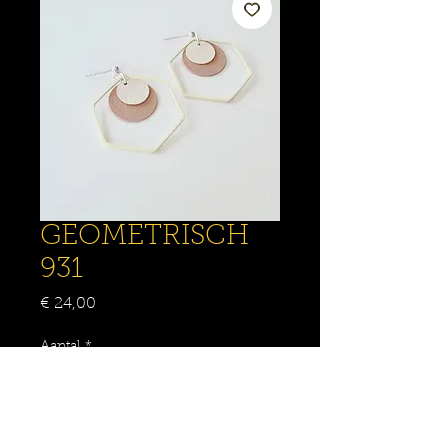
GEOMETRISCH
931
Prijs
€ 24,00
Aantal
*
IN WINKELMANDJE