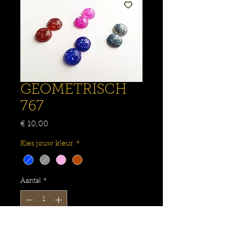
GEOMETRISCH
767
Prijs
€ 10,00
Kies jouw kleur.
*
Aantal
*