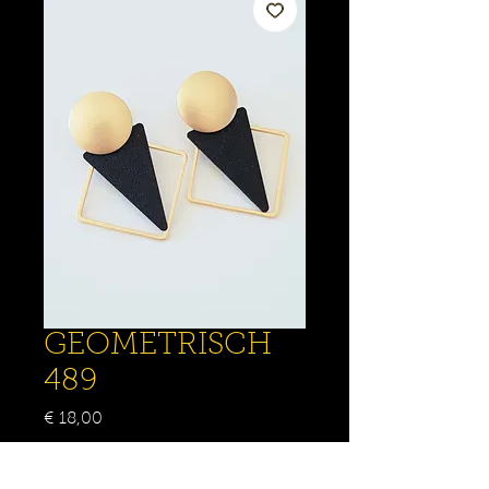
GEOMETRISCH
489
Prijs
€ 18,00
Aantal
*