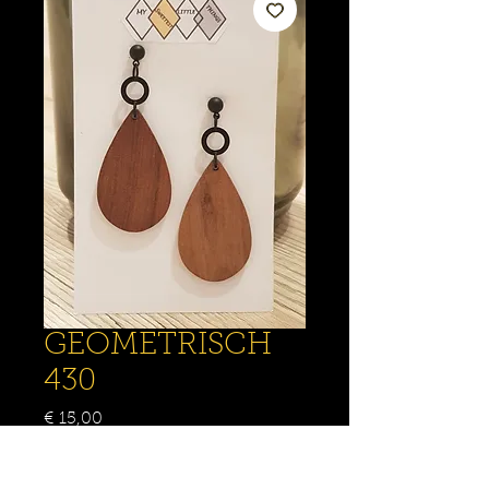
GEOMETRISCH
430
Prijs
€ 15,00
Aantal
*