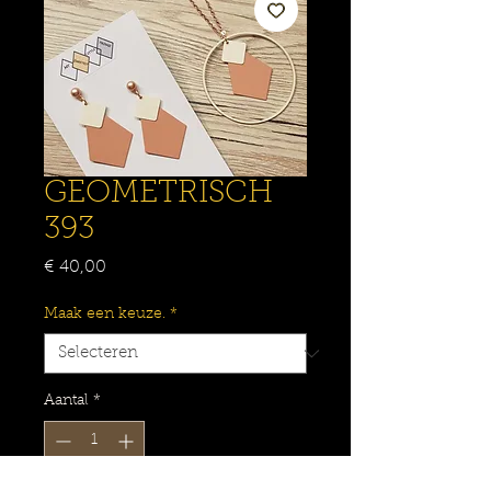
GEOMETRISCH
393
Prijs
€ 40,00
Maak een keuze.
*
Aantal
*