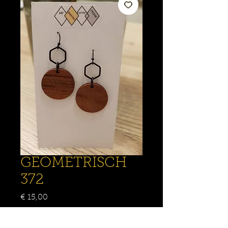
GEOMETRISCH
372
Prijs
€ 15,00
Aantal
*