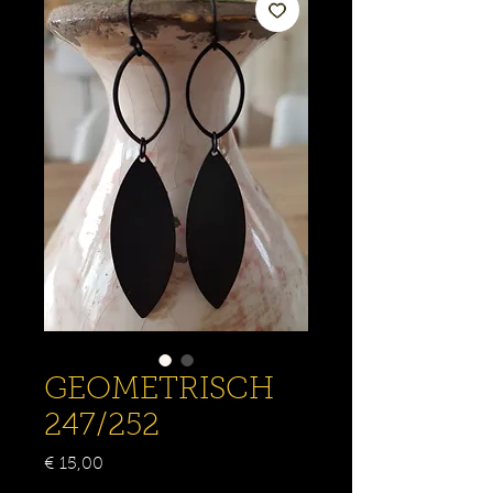
GEOMETRISCH
247/252
Prijs
€ 15,00