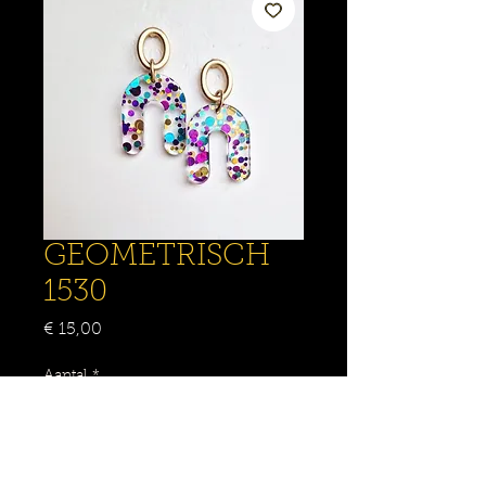
GEOMETRISCH
1530
Prijs
€ 15,00
Aantal
*
IN WINKELMANDJE