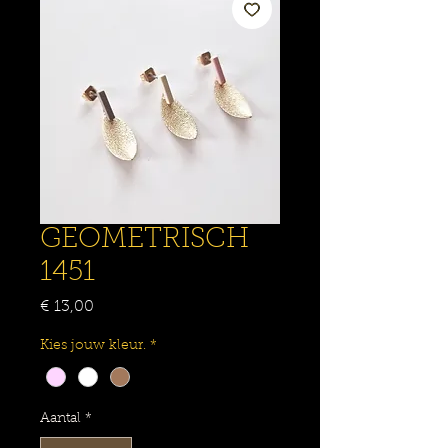
GEOMETRISCH
1451
Prijs
€ 13,00
Kies jouw kleur.
*
Aantal
*