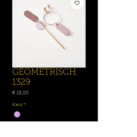
GEOMETRISCH
1329
Prijs
€ 18,00
kleur
*
Aantal
*