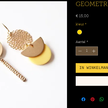
GEOMETRI
Prijs
€ 15,00
kleur
*
Aantal
*
IN WINKELMA