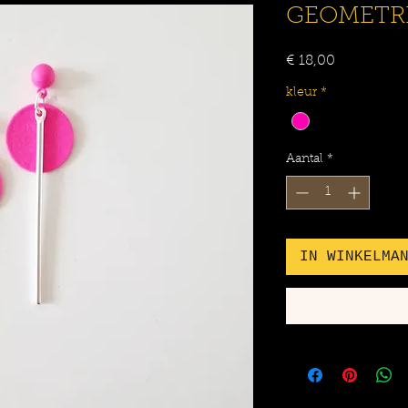
GEOMETRI
Prijs
€ 18,00
kleur
*
Aantal
*
IN WINKELMA