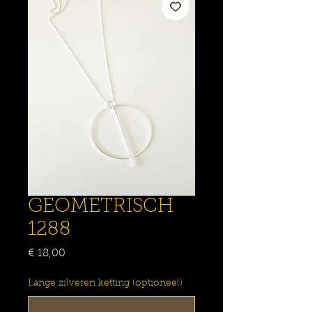
GEOMETRISCH
1288
Prijs
€ 18,00
Lange zilveren ketting (optioneel)