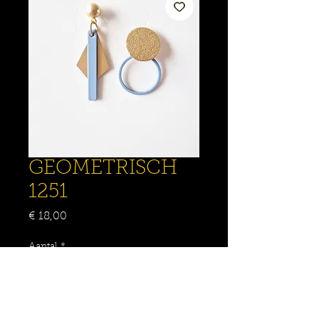
GEOMETRISCH
1251
Prijs
€ 18,00
Aantal
*
IN WINKELMANDJE