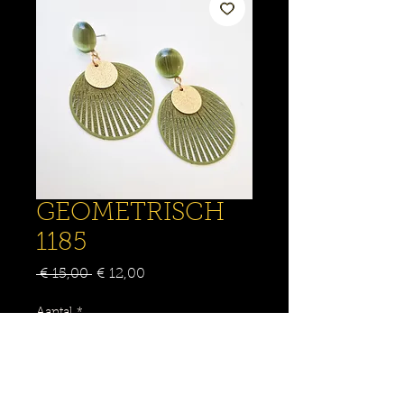
GEOMETRISCH
1185
Normale
Verkoopprijs
 € 15,00 
€ 12,00
prijs
Aantal
*
IN WINKELMANDJE