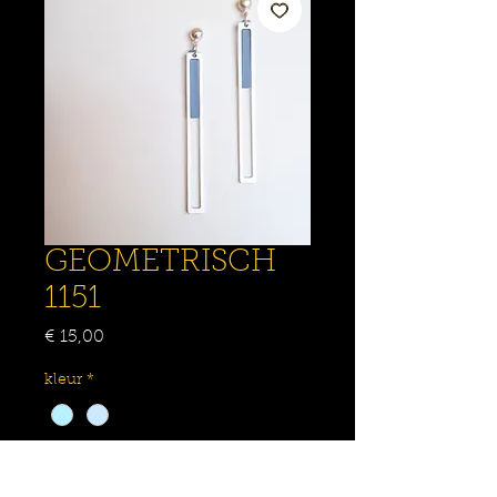
GEOMETRISCH
1151
Prijs
€ 15,00
kleur
*
Aantal
*