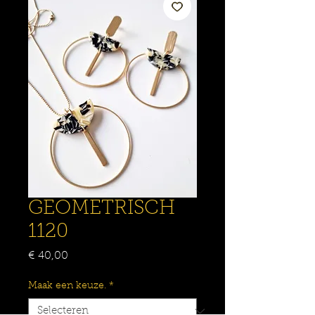
GEOMETRISCH
1120
Prijs
€ 40,00
Maak een keuze.
*