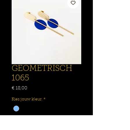
GEOMETRISCH
1065
Prijs
€ 18,00
Kies jouw kleur.
*
Aantal
*