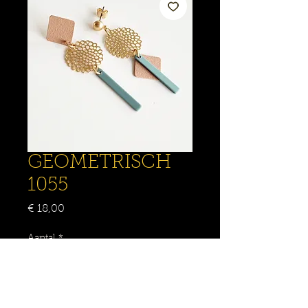
GEOMETRISCH
1055
Prijs
€ 18,00
Aantal
*
IN WINKELMANDJE