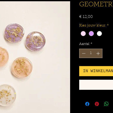
GEOMETRI
Prijs
€ 12,00
Kies jouw kleur.
*
Aantal
*
IN WINKELMA