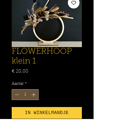
FLOWERHOOP
klein 1
Prijs
€ 20,00
Aantal
*
IN WINKELMANDJE
Nu kopen