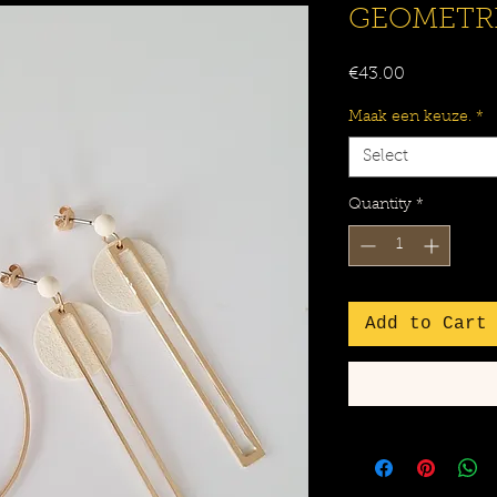
GEOMETRI
Price
€43.00
Maak een keuze.
*
Select
Quantity
*
Add to Cart