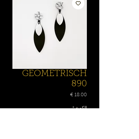
GEOMETRISCH
890
السعر
الكمية
*