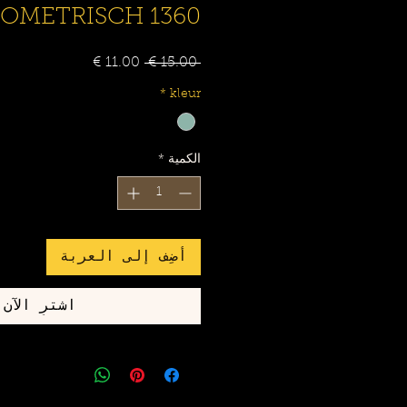
OMETRISCH 1360
 ‏15.00 € 
سعر
سعر
البيع
عادي
*
kleur
الكمية
*
أضِف إلى العربة
اشترِ الآن