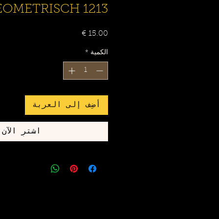
EOMETRISCH 1213
السعر
الكمية
*
أضِف إلى العربة
اشترِ الآن