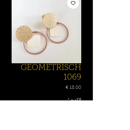
GEOMETRISCH
1069
السعر
الكمية
*
أضِف إلى العربة